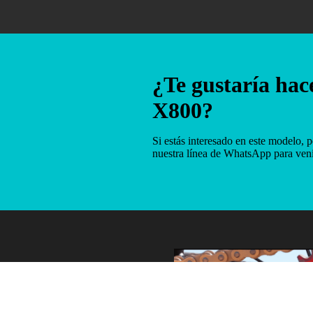
¿Te gustaría hace
X800?
Si estás interesado en este modelo, 
nuestra línea de WhatsApp para ven