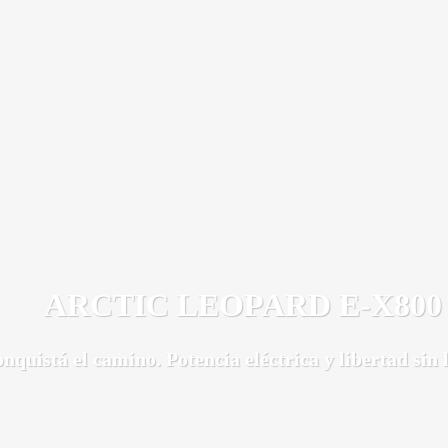
ARCTIC LEOPARD E-X800
uistá el camino. Potencia eléctrica y libertad sin lím