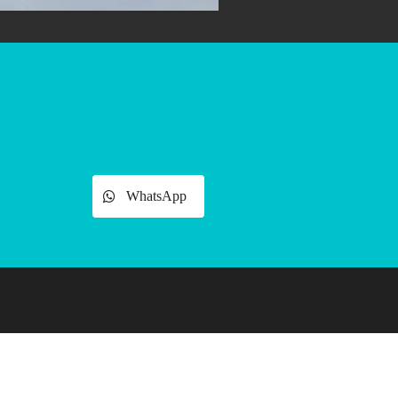
WhatsApp
 con cadena RK 12:39, optimizada
otencia eficiente en terrenos