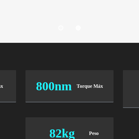
800nm
áx
Torque Máx
82kg
Peso