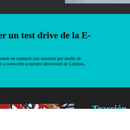
r un test drive de la E-
ponete en contacto con nosotros por medio de
ir a conocerlo a nuestro showroom de Lindora.
Tracción
Transmisión trasera
para una entrega de p