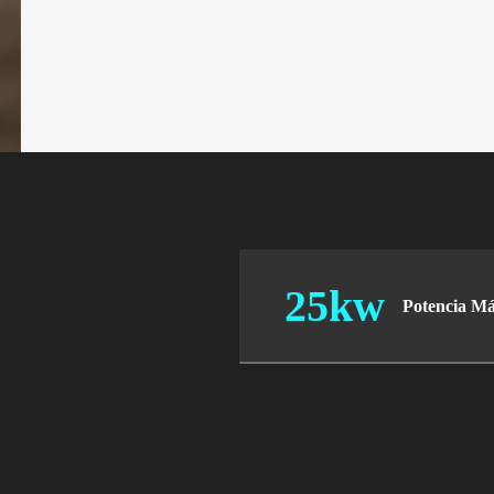
25kw
Potencia M