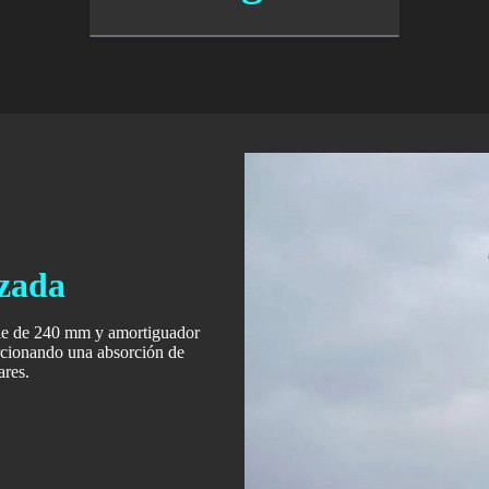
zada
able de 240 mm y amortiguador
orcionando una absorción de
ares.