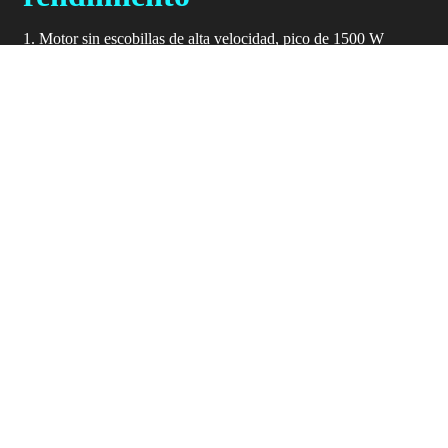
1. Motor sin escobillas de alta velocidad, pico de 1500 W
(nominal de 1000 W). Te ayuda a desbloquear varias
posibilidades.
2. BATERÍA DE IONES DE LITERATURA 18650 DE
15/20/25/30 AH para que la duración de la batería no tenga
preocupaciones.
3. La velocidad máxima puede alcanzar los 45 km/h, ¡da la
sensación de volar!
ESPECIFICACIONES